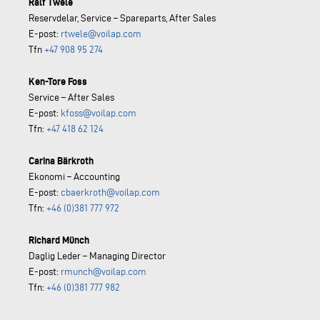
Ralf Twele
Reservdelar, Service – Spareparts, After Sales
E-post:
rtwele@voilap.com
Tfn
+47 908 95 274
Ken-Tore Foss
Service – After Sales
E-post:
kfoss@voilap.com
Tfn:
+47 418 62 124
Carina Bärkroth
Ekonomi – Accounting
E-post:
cbaerkroth@voilap.com
Tfn:
+46 (0)381 777 972
Richard Münch
Daglig Leder – Managing Director
E-post:
rmunch@voilap.com
Tfn:
+46 (0)381 777 982