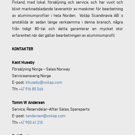
Finland, med lokal försäljning och service, och har vuxit och
blivit marknadsledande leverantör av maskiner för bearbetning
av aluminiumprofiler i hela Norden. Voilàp Scandinavia AB´s
anställda är sedan länge verksamma i denna bransch, några
från tidigt 80-tal och detta garanterar en mycket stor
erfarenhet när det gäller bearbetningen av aluminiumprofil
KONTAKTER
Kent Huseby
Försäljning Norge – Sales Norway
Serviceansvarig Norge
E-post:
khuseby@voilap.com
Tfn
+47 916 80 566
Tomm W Andersen
Service, Reservdelar–After Sales, Spareparts
E-post:
tandersen@voilap.com
Tfn
+47 900 61 210