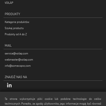
VOILÀP
PRODUKTY
Kategorie produktów
Szukaj productu
Produkty od A do Z
MAIL
service@voilap.com
webmaster@voilap.com
info@somecopvc.com
ZNAJDŹ NAS NA
INFORMACJE PRAWNE
Ta strona wykorzystuje pliki cookie lub podobne technologie do celów
technicznych. Ponadto, za zgodą użytkownika, jego informacje mogą być również
Polityka Prywatności