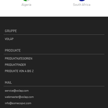
Algeria
South Africa
GRUPPE
VOILÀP
PRODUKTE
PRODUKTKATEGORIEN
PRODUKTFINDER
PRODUKTE VON A BIS Z
MAIL
service@voilap.com
webmaster@voilap.com
info@somecopvc.com