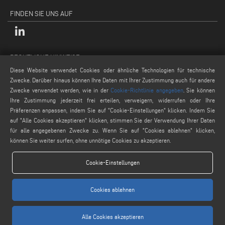
FINDEN SIE UNS AUF
RECHTLICHE HINWEISE
Diese Website verwendet Cookies oder ähnliche Technologien für technische
Datenschutzpolitik
Zwecke. Darüber hinaus können Ihre Daten mit Ihrer Zustimmung auch für andere
Rechtliche Hinweise
Zwecke verwendet werden, wie in der
Cookie-Richtlinie angegeben
. Sie können
Cookie-Politik
Ihre Zustimmung jederzeit frei erteilen, verweigern, widerrufen oder Ihre
Präferenzen anpassen, indem Sie auf "Cookie-Einstellungen" klicken. Indem Sie
Allgemeine Verkaufsbedingungen
auf "Alle Cookies akzeptieren" klicken, stimmen Sie der Verwendung Ihrer Daten
Cookie-Einstellungen
für alle angegebenen Zwecke zu. Wenn Sie auf "Cookies ablehnen" klicken,
können Sie weiter surfen, ohne unnötige Cookies zu akzeptieren.
Cookie-Einstellungen
Cookies ablehnen
www.voilap.com
Alle Cookies akzeptieren