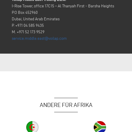
I-Rise Tower, office 17C15 – Al Thanyah First - Barsha Heights
P.O Box 452960
Dubai, United Arab Emirates
P. +971 04 585 9435
M. +971 52 173 9529
service.middle.east@voilap.com
ANDERE FÜR AFRIKA