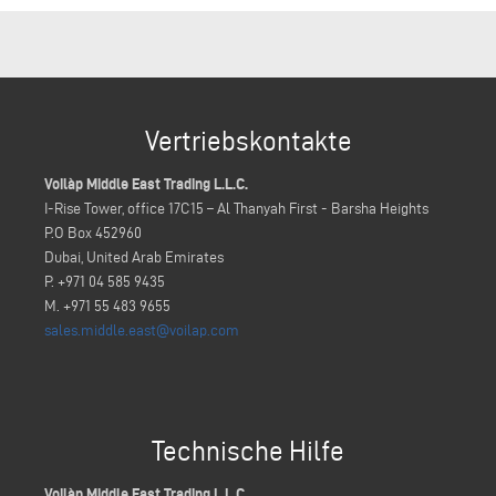
Vertriebskontakte
Voilàp Middle East Trading L.L.C.
I-Rise Tower, office 17C15 – Al Thanyah First - Barsha Heights
P.O Box 452960
Dubai, United Arab Emirates
P. +971 04 585 9435
M. +971 55 483 9655
sales.middle.east@voilap.com
Technische Hilfe
Voilàp Middle East Trading L.L.C.